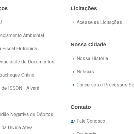
ços
Licitações
U
Acesse as Licitações
enciamento Ambiental
Nossa Cidade
 Fiscal Eletrônica
Nossa História
enticidade de Documentos
Notícias
tracheque Online
Concursos e Processos Se
a de ISSQN - Alvará
Contato
tidão Negativa de Débitos
Fale Conosco
s
 da Dívida Ativa